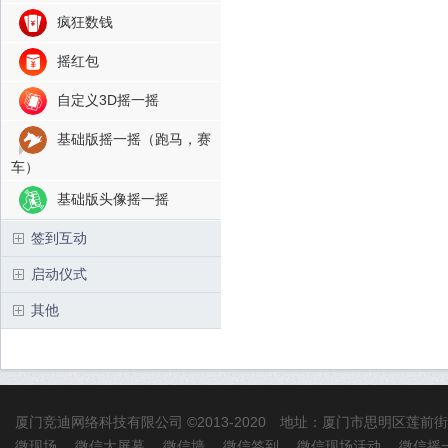
疯狂数钱
摇红包
自定义3D摇一摇
基础版摇一摇（跑马，赛
车）
基础版头像摇一摇
签到互动
启动仪式
其他
厦门竞迪网络科技有限公司
©2013-2020 地址：厦门市思明区莲前
微现场
微信大屏幕
微信墙
微信签到
微信现场活动
微信摇