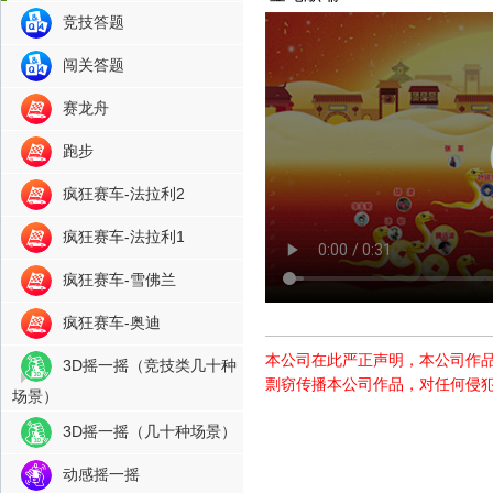
竞技答题
闯关答题
赛龙舟
跑步
疯狂赛车-法拉利2
疯狂赛车-法拉利1
疯狂赛车-雪佛兰
疯狂赛车-奥迪
本公司在此严正声明，本公司作
3D摇一摇（竞技类几十种
剽窃传播本公司作品，对任何侵
场景）
3D摇一摇（几十种场景）
动感摇一摇