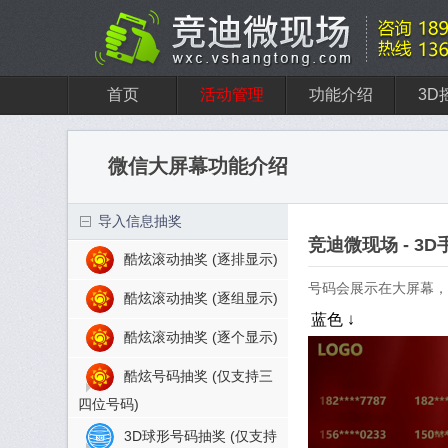
首页
活动管理
功能介绍
3D
微信大屏幕功能介绍
导入信息抽奖
竞迪微现场 - 3
酷炫滚动抽奖 (逐排显示)
号码会展示在大屏幕，
酷炫滚动抽奖 (逐组显示)
蓝色
酷炫滚动抽奖 (逐个显示)
酷炫号码抽奖 (仅支持三
四位号码)
3D球形号码抽奖 (仅支持