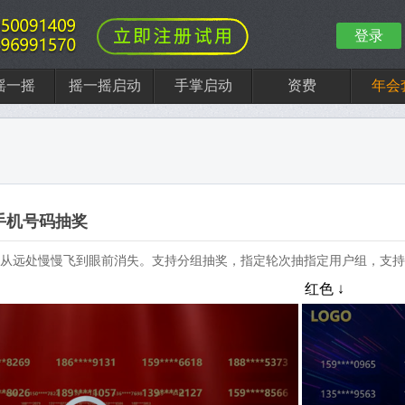
登录
摇一摇
摇一摇启动
手掌启动
资费
年会
D手机号码抽奖
从远处慢慢飞到眼前消失。支持分组抽奖，指定轮次抽指定用户组，支持
红色