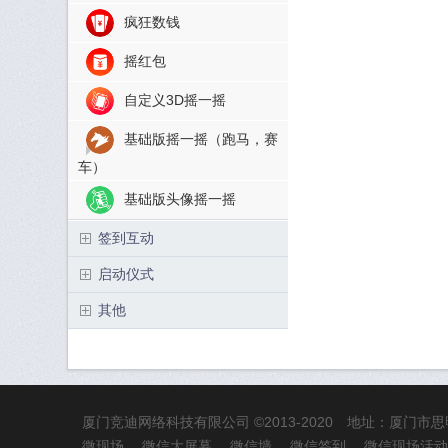
疯狂数钱
摇红包
自定义3D摇一摇
基础版摇一摇（跑马，赛
车）
基础版头像摇一摇
签到互动
启动仪式
其他
厦门竞迪网络科技有限公司
©2013-2020 地址：厦门
微现场
微信大屏幕
微信墙
微信签到
微信现场活动