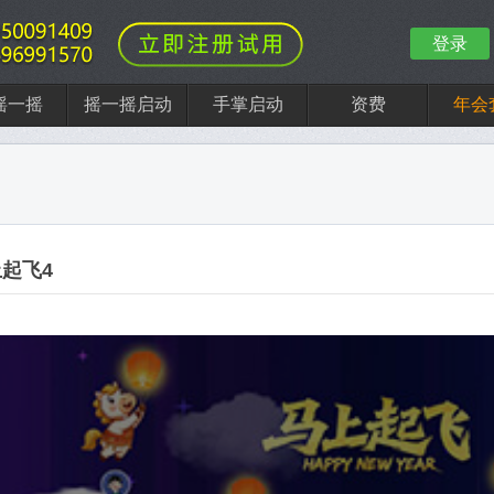
登录
摇一摇
摇一摇启动
手掌启动
资费
年会
上起飞4