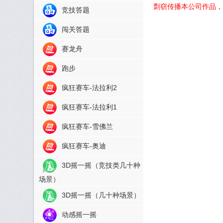
剽窃传播本公司作品，
竞技答题
闯关答题
赛龙舟
跑步
疯狂赛车-法拉利2
疯狂赛车-法拉利1
疯狂赛车-雪佛兰
疯狂赛车-奥迪
3D摇一摇（竞技类几十种
场景）
3D摇一摇（几十种场景）
动感摇一摇