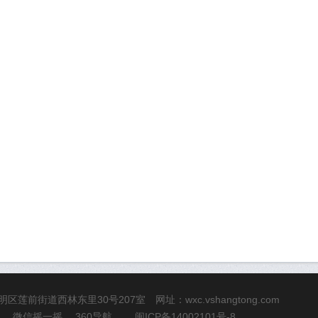
市思明区莲前街道西林东里30号207室 网址：
wxc.vshangtong.com
微信摇一摇
360导航
闽ICP备14002101号-8