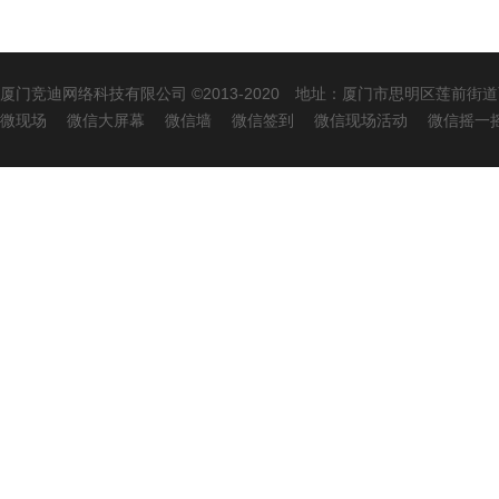
厦门竞迪网络科技有限公司
©2013-2020 地址：厦门市思明区莲前街
微现场
微信大屏幕
微信墙
微信签到
微信现场活动
微信摇一