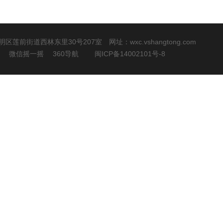
市思明区莲前街道西林东里30号207室 网址：
wxc.vshangtong.com
微信摇一摇
360导航
闽ICP备14002101号-8