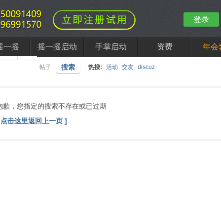
登录
摇一摇
摇一摇启动
手掌启动
资费
年会
搜索
帖子
热搜:
活动
交友
discuz
抱歉，您指定的搜索不存在或已过期
[ 点击这里返回上一页 ]